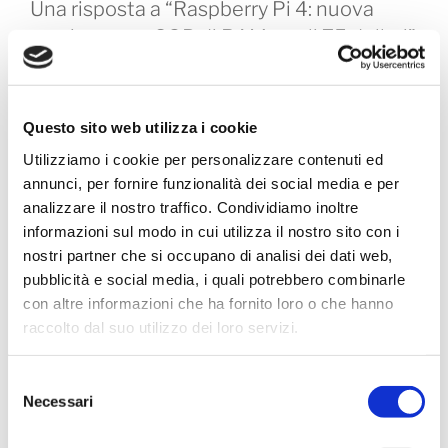
Una risposta a “Raspberry Pi 4: nuova
versione con 8GB di RAM a soli 75 dollari”
Lonnie Alfie Guenna
AGOSTO 23, 2020 ALLE 10:09 PM
Questo sito web utilizza i cookie
Utilizziamo i cookie per personalizzare contenuti ed
Bonjour, el blog tonelada est très réussi! Je te dis
annunci, per fornire funzionalità dei social media e per
bravo! C’est du Beau boulot!
Lonnie Alfie
analizzare il nostro traffico. Condividiamo inoltre
Guenna
informazioni sul modo in cui utilizza il nostro sito con i
Rispondi
nostri partner che si occupano di analisi dei dati web,
pubblicità e social media, i quali potrebbero combinarle
con altre informazioni che ha fornito loro o che hanno
raccolto dal suo utilizzo dei loro servizi.
Lascia un commento
Il tuo indirizzo email non sarà pubblicato.
I campi
Selezione
obbligatori sono contrassegnati
*
Necessari
del
consenso
Commento
*