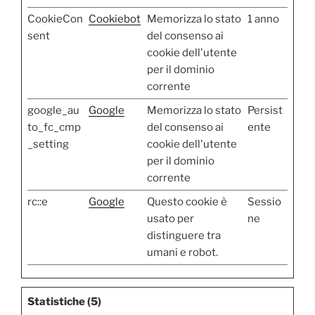
CookieCon
Cookiebot
Memorizza lo stato
1 anno
sent
del consenso ai
cookie dell'utente
per il dominio
corrente
google_au
Google
Memorizza lo stato
Persist
to_fc_cmp
del consenso ai
ente
_setting
cookie dell'utente
per il dominio
corrente
rc::e
Google
Questo cookie è
Sessio
usato per
ne
distinguere tra
umani e robot.
Statistiche (5)