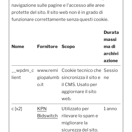
navigazione sulle pagine e l'accesso alle aree
protette del sito. Il sito web non è in grado di
funzionare correttamente senza questi cookie.
Durata
massi
Nome
Fornitore
Scopo
ma di
archivi
azione
__wpdm_c
www.remi
Cookie tecnico che
Sessio
lient
giopalumb
sincronizza il sito e
ne
o.it
il CMS. Usato per
aggiornare il sito
web.
c [x2]
KPN
Utilizzato per
1 anno
Bidswitch
rilevare lo spam e
migliorare la
sicurezza del sito.