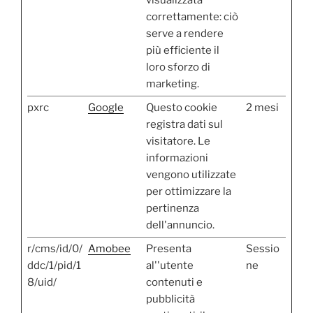
correttamente: ciò
serve a rendere
più efficiente il
loro sforzo di
marketing.
pxrc
Google
Questo cookie
2 mesi
registra dati sul
visitatore. Le
informazioni
vengono utilizzate
per ottimizzare la
pertinenza
dell'annuncio.
r/cms/id/0/
Amobee
Presenta
Sessio
ddc/1/pid/1
al''utente
ne
8/uid/
contenuti e
pubblicità