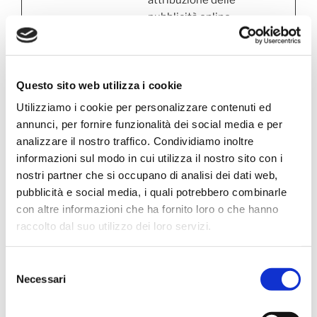
pubblicità online.
everest_g
Google
Utilizzato per
1 anno
_v2
pubblicità mirate e
per documentare
Questo sito web utilizza i cookie
l'efficacia di
Utilizziamo i cookie per personalizzare contenuti ed
ciascuna
annunci, per fornire funzionalità dei social media e per
pubblicità.
analizzare il nostro traffico. Condividiamo inoltre
google_ad
Google
Utilizzato da
Persist
informazioni sul modo in cui utilizza il nostro sito con i
sense_set
Google AdSense
ente
nostri partner che si occupano di analisi dei dati web,
tings
per sperimentare
pubblicità e social media, i quali potrebbero combinarle
l'efficacia
con altre informazioni che ha fornito loro o che hanno
pubblicitaria su
raccolto dal suo utilizzo dei loro servizi.
tutti i siti web che
utilizzano i loro
Selezione
servizi.
Necessari
del
google_am
Google
Raccoglie dati
Persist
consenso
a_config
statistici relativi
ente