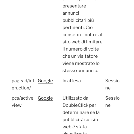
presentare
annunci
pubblicitari più
pertinenti. Ciò
consente inoltre al
sito web di limitare
il numero di volte
che un visitatore
viene mostrato lo
stesso annuncio.
pagead/int
Google
In attesa
Sessio
eraction/
ne
pcs/active
Google
Utilizzato da
Sessio
view
DoubleClick per
ne
determinare se la
pubblicità sul sito
web è stata
visualizzata